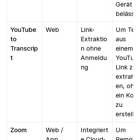
Gerät 
belässt.
YouTube 
Web
Link-
Um Text
to 
Extraktio
aus 
Transcrip
n ohne 
einem 
t
Anmeldu
YouTub
ng
Link zu 
extrahie
en, ohne
ein Kont
zu 
erstelle
Zoom
Web / 
Integriert
Um 
App
e Cloud-
Remote