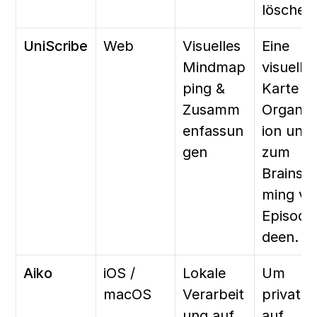
löschen
UniScribe
Web
Visuelles 
Eine 
Mindmap
visuelle 
ping & 
Karte zu
Zusamm
Organis
enfassun
ion und 
gen
zum 
Brainsto
ming von
Episode
deen.
Aiko
iOS / 
Lokale 
Um 
macOS
Verarbeit
privat 
ung auf 
auf 