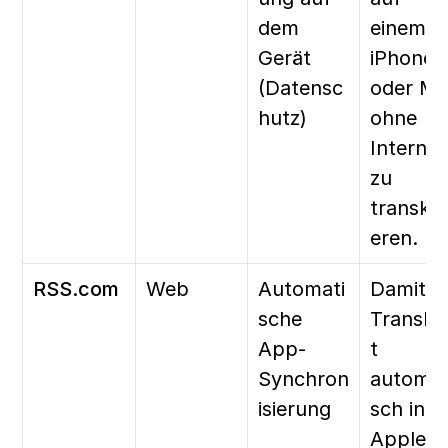
dem 
einem 
Gerät 
iPhone 
(Datensc
oder Ma
hutz)
ohne 
Internet 
zu 
transkri
eren.
RSS.com
Web
Automati
Damit Ih
sche 
Transkr
App-
t 
Synchron
automat
isierung
sch in 
Apple 