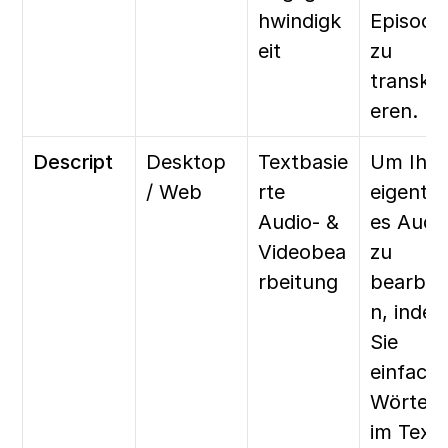
hwindigk
Episoden
eit
zu 
transkri
eren.
Descript
Desktop 
Textbasie
Um Ihr 
/ Web
rte 
eigentli
Audio- & 
es Audio
Videobea
zu 
rbeitung
bearbei
n, indem
Sie 
einfach 
Wörter 
im Text 