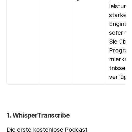
leistung
starke 
Engine, 
sofern 
Sie über
Progra
mierken
tnisse 
verfüge
1. WhisperTranscribe
Die erste kostenlose Podcast-