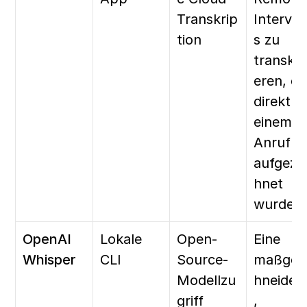
Transkrip
Intervie
tion
s zu 
transkri
eren, die
direkt in 
einem 
Anruf 
aufgeze
hnet 
wurden.
OpenAI 
Lokale 
Open-
Eine 
Whisper
CLI
Source-
maßges
Modellzu
hneider
griff
, 