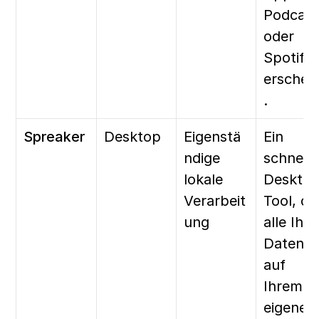
Podcasts
oder 
Spotify 
erschein
.
Spreaker
Desktop
Eigenstä
Ein 
ndige 
schnelle
lokale 
Desktop
Verarbeit
Tool, das
ung
alle Ihre 
Daten 
auf 
Ihrem 
eigenen 