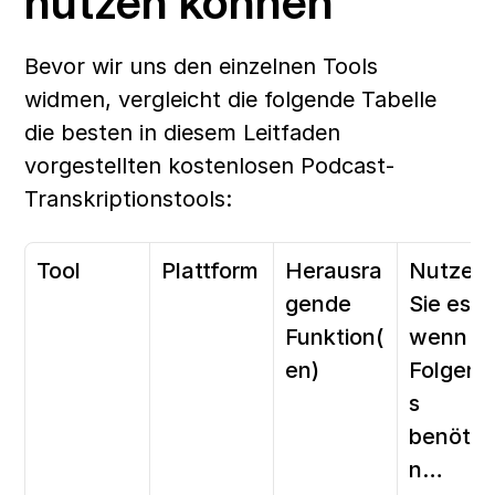
nutzen können
Bevor wir uns den einzelnen Tools 
widmen, vergleicht die folgende Tabelle 
die besten in diesem Leitfaden 
vorgestellten kostenlosen Podcast-
Transkriptionstools:   
Tool
Plattform
Herausra
Nutzen 
gende 
Sie es, 
Funktion(
wenn Sie
en)
Folgend
s 
benötig
n…