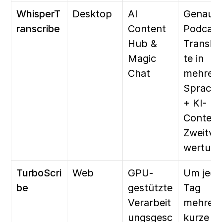
WhisperT
Desktop
AI 
Genaue 
ranscribe
Content 
Podcast
Hub & 
Transkr
Magic 
te in 
Chat
mehrere
Sprache
+ KI-
Content
Zweitve
wertung
TurboScri
Web
GPU-
Um jede
be
gestützte 
Tag 
Verarbeit
mehrere
ungsgesc
kurze 