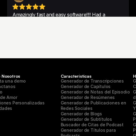
 Nosotros
Características
H
ita una demo
Generador de Transcripciones
G
áctanos
Generador de Capítulos
C
po
Generador de Notas del Episodio
G
 de Amor
Generador de Resúmenes
d
iones Personalizadas
Generador de Publicaciones en 
G
dades
Redes Sociales
Y
Generador de Blogs
G
Generador de Subtítulos
P
Buscador de Citas de Podcast
G
Generador de Títulos para 
P
Podcasts
G