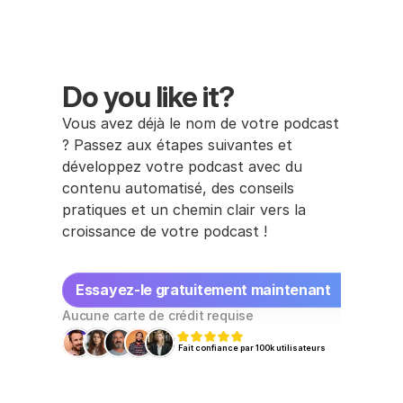
Comment le nom de mon podcast 
influence-t-il les opportunités de 
Do you like it?
sponsoring ?
Vous avez déjà le nom de votre podcast 
? Passez aux étapes suivantes et 
développez votre podcast avec du 
contenu automatisé, des conseils 
pratiques et un chemin clair vers la 
croissance de votre podcast !
Essayez-le gratuitement maintenant
Aucune carte de crédit requise
Fait confiance par 100k utilisateurs