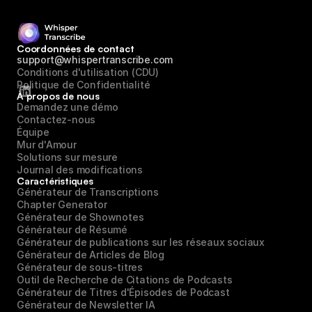
utiliser cette IA de transcription de sermons ?
Coordonnées de contact
Puis-je l'essayer gratuitement ?
support@whispertranscribe.com
Conditions d'utilisation (CDU)
Politique de Confidentialité
À propos de nous
Demandez une démo
Contactez-nous
Équipe
Mur d'Amour
Solutions sur mesure
Journal des modifications
Caractéristiques
Générateur de Transcriptions
Chapter Generator
Générateur de Shownotes
Générateur de Résumé
Générateur de publications sur les réseaux sociaux
Générateur de Articles de Blog
Générateur de sous-titres
Outil de Recherche de Citations de Podcasts
Générateur de Titres d'Épisodes de Podcast
Générateur de Newsletter IA