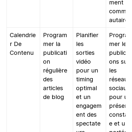
ment 
commu
autaire
Calendrie
Program
Planifier 
Progra
r De 
mer la 
les 
mer les 
Contenu
publicati
sorties 
publicat
on 
vidéo 
ons sur 
régulière 
pour un 
les 
des 
timing 
réseaux 
articles 
optimal 
sociaux 
de blog
et un 
pour une
engagem
présence
ent des 
constan
spectate
e et une 