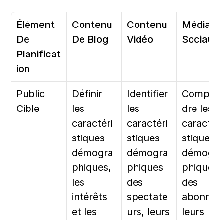
Élément 
Contenu 
Contenu 
Médias 
De 
De Blog
Vidéo
Sociaux
Planificat
ion
Public 
Définir 
Identifier 
Compre
Cible
les 
les 
dre les 
caractéri
caractéri
caractér
stiques 
stiques 
stiques 
démogra
démogra
démogr
phiques, 
phiques 
phiques 
les 
des 
des 
intérêts 
spectate
abonnés,
et les 
urs, leurs 
leurs 