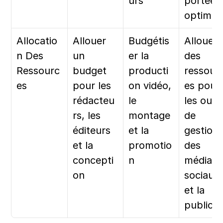
urs
portée 
optimal
Allocatio
Allouer 
Budgétis
Allouer 
n Des 
un 
er la 
des 
Ressourc
budget 
producti
ressour
es
pour les 
on vidéo, 
es pour 
rédacteu
le 
les outils
rs, les 
montage 
de 
éditeurs 
et la 
gestion 
et la 
promotio
des 
concepti
n
médias 
on
sociaux 
et la 
publicit