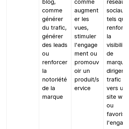
blog, 
comme 
réseaux 
comme 
augment
sociaux, 
générer 
er les 
tels que 
du trafic, 
vues, 
renforce
générer 
stimuler 
la 
des leads 
l'engage
visibilité 
ou 
ment ou 
de 
renforcer 
promouv
marque,
la 
oir un 
diriger le
notoriété 
produit/s
trafic 
de la 
ervice
vers un 
marque
site web
ou 
favoriser
l'engag