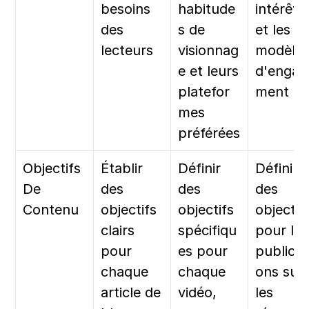
besoins 
habitude
intérêts 
des 
s de 
et les 
lecteurs
visionnag
modèles
e et leurs 
d'engag
platefor
ment
mes 
préférées
Objectifs 
Établir 
Définir 
Définir 
De 
des 
des 
des 
Contenu
objectifs 
objectifs 
objectifs
clairs 
spécifiqu
pour les 
pour 
es pour 
publicat
chaque 
chaque 
ons sur 
article de 
vidéo, 
les 