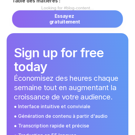
Table des matières :
Looking for #
blog-content
...
Essayez 
gratuitement
Sign up for free 
today
Économisez des heures chaque 
semaine tout en augmentant la 
croissance de votre audience.
● Interface intuitive et conviviale
● Génération de contenu à partir d'audio
● Transcription rapide et précise