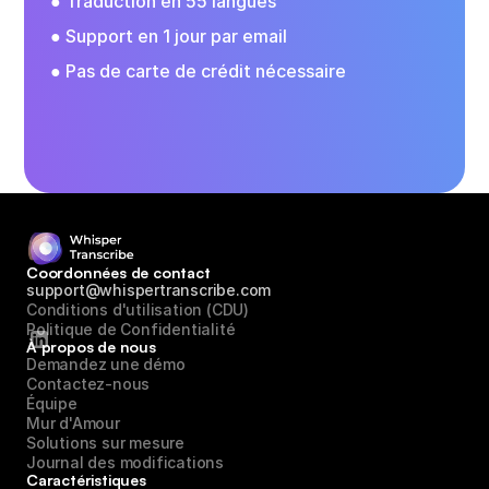
● Traduction en 55 langues
● Support en 1 jour par email
● Pas de carte de crédit nécessaire
Essayez-le gratuitement dès maintenant
Coordonnées de contact
support@whispertranscribe.com
Conditions d'utilisation (CDU)
Politique de Confidentialité
À propos de nous
Demandez une démo
Contactez-nous
Équipe
Mur d'Amour
Solutions sur mesure
Journal des modifications
Caractéristiques