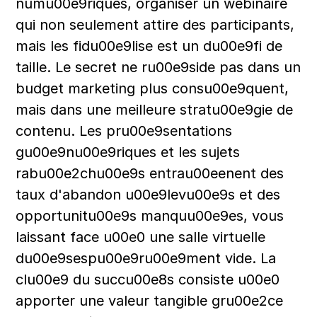
numu00e9riques, organiser un webinaire 
qui non seulement attire des participants, 
mais les fidu00e9lise est un du00e9fi de 
taille. Le secret ne ru00e9side pas dans un 
budget marketing plus consu00e9quent, 
mais dans une meilleure stratu00e9gie de 
contenu. Les pru00e9sentations 
gu00e9nu00e9riques et les sujets 
rabu00e2chu00e9s entrau00eenent des 
taux d'abandon u00e9levu00e9s et des 
opportunitu00e9s manquu00e9es, vous 
laissant face u00e0 une salle virtuelle 
du00e9sespu00e9ru00e9ment vide. La 
clu00e9 du succu00e8s consiste u00e0 
apporter une valeur tangible gru00e2ce 