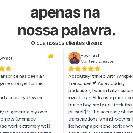
Postagens de Blog
apenas na 
Obtenha posts de blog otimizados para SEO a 
partir do seu áudio no seu próprio estilo.
Saiba mais
nossa palavra.
O que nossos clientes dizem: