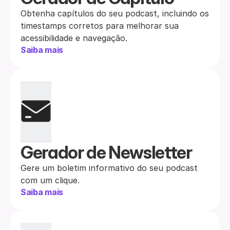
Obtenha capítulos do seu podcast, incluindo os 
timestamps corretos para melhorar sua 
acessibilidade e navegação.
Saiba mais
Gerador de Postagens 
Gerador de Newsletter
para Mídias Sociais
Gere um boletim informativo do seu podcast 
com um clique.
Gere automaticamente publicações em redes 
Saiba mais
sociais no seu próprio tom de voz.
Saiba mais