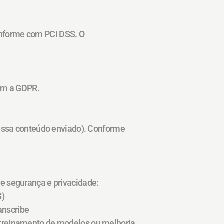
onforme com PCI DSS. O 
com a GDPR.
cessa conteúdo enviado). Conforme 
e segurança e privacidade:
S)
anscribe
treinamento de modelos ou melhoria 