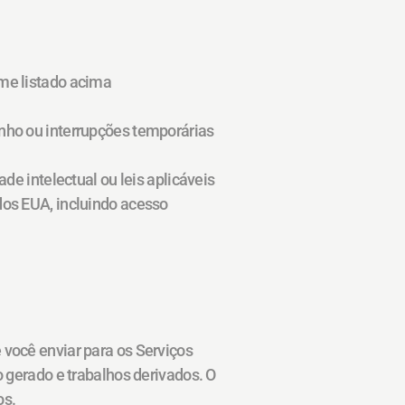
rme listado acima
nho ou interrupções temporárias 
de intelectual ou leis aplicáveis
os EUA, incluindo acesso 
você enviar para os Serviços 
 gerado e trabalhos derivados. O 
os.