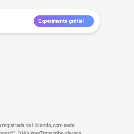
Experimente grátis!
 registrada na Holanda, com sede 
sso"). O WhisperTranscribe oferece 