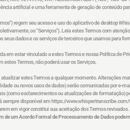
gência artificial e uma ferramenta de geração de conteúdo pa
mos") regem seu acesso e uso do aplicativo de desktop Whisper
oletivamente, os "Serviços"). Leia estes Termos com atenção
seus dados e os serviços de terceiros que usamos para forn
da em estar vinculado a estes Termos e nossa Política de Priv
m estes Termos, não poderá usar os Serviços.
u atualizar estes Termos a qualquer momento. Alterações ma
lidade ou novos usos de dados) serão comunicadas por e-mai
s (como esclarecimentos ou atualizações de formatação) pod
á sempre disponível em https://www.whispertranscribe.com/te
rem em vigor constitui sua aceitação dos Termos revisados.
am de um Acordo Formal de Processamento de Dados podem s