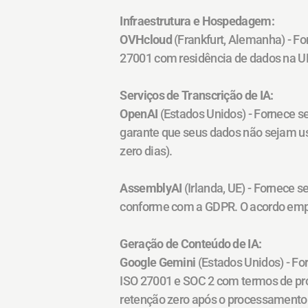
Infraestrutura e Hospedagem:
OVHcloud
 (Frankfurt, Alemanha) - F
27001 com residência de dados na U
Serviços de Transcrição de IA:
OpenAI
 (Estados Unidos) - Fornece 
garante que seus dados não sejam u
zero dias).
AssemblyAI
 (Irlanda, UE) - Fornece 
conforme com a GDPR. O acordo empr
Geração de Conteúdo de IA:
Google Gemini
 (Estados Unidos) - For
ISO 27001 e SOC 2 com termos de pro
retenção zero após o processamento