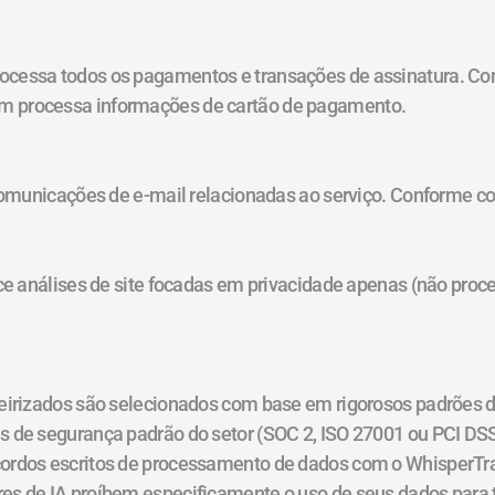
Processa todos os pagamentos e transações de assinatura. C
m processa informações de cartão de pagamento.
comunicações de e-mail relacionadas ao serviço. Conforme 
ece análises de site focadas em privacidade apenas (não pro
ceirizados são selecionados com base em rigorosos padrões d
s de segurança padrão do setor (SOC 2, ISO 27001 ou PCI DS
cordos escritos de processamento de dados com o WhisperTr
es de IA proíbem especificamente o uso de seus dados para 