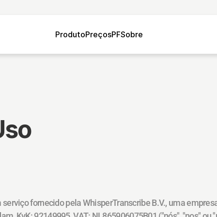
Produto
Preços
PF
Sobre
Uso
serviço fornecido pela WhisperTranscribe B.V., uma empresa
m, KvK: 92149995, VAT: NL865906075B01 ("nós", "nos" ou "no