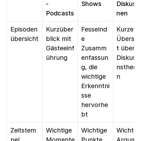
-
Shows
Diskuss
Podcasts
nen
Episoden
Kurzüber
Fesselnd
Kurze 
übersicht
blick mit 
e 
Übersic
Gästeeinf
Zusamm
t über 
ührung
enfassun
Diskuss
g, die 
nsthem
wichtige 
n
Erkenntni
sse 
hervorhe
bt
Zeitstem
Wichtige 
Wichtige 
Wichtige
pel
Momente 
Punkte, 
Argume