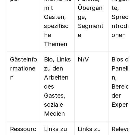
mit 
Übergän
te, 
Gästen, 
ge, 
Spreche
spezifisc
Segment
ntrodukt
he 
e
onen
Themen
Gästeinfo
Bio, Links 
N/V
Bios der 
rmatione
zu den 
Panelist
n
Arbeiten 
n, 
des 
Bereiche
Gastes, 
der 
soziale 
Experti
Medien
Ressourc
Links zu 
Links zu 
Relevan