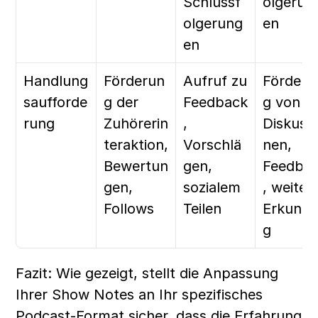
Schlussf
olgerun
olgerung
en
en
Handlung
Förderun
Aufruf zu 
Förderu
saufforde
g der 
Feedback
g von 
rung
Zuhörerin
, 
Diskuss
teraktion, 
Vorschlä
nen, 
Bewertun
gen, 
Feedba
gen, 
sozialem 
, weitere
Follows
Teilen
Erkund
g
Fazit: Wie gezeigt, stellt die Anpassung 
Ihrer Show Notes an Ihr spezifisches 
Podcast-Format sicher, dass die Erfahrung 