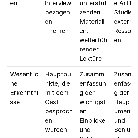
en
interview
unterstüt
e Artikel,
bezogen
zenden 
Studien,
en 
Materiali
externe 
Themen
en, 
Ressour
weiterfüh
en
render 
Lektüre
Wesentlic
Hauptpu
Zusamm
Zusam
he 
nkte, die 
enfassun
enfassu
Erkenntni
mit dem 
g der 
g der 
sse
Gast 
wichtigst
Haupta
besproch
en 
umente 
en 
Einblicke 
und 
wurden
und 
Schluss